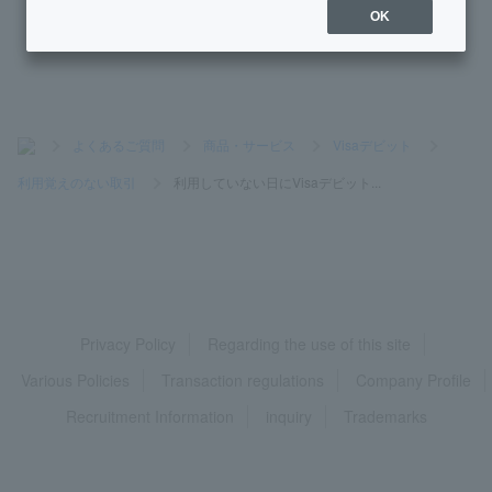
ction in the "PayPay card" summary field.
OK
>
よくあるご質問
>
商品・サービス
>
Visaデビット
>
利用覚えのない取引
>
利用していない日にVisaデビット...
Privacy Policy
Regarding the use of this site
Various Policies
Transaction regulations
Company Profile
Recruitment Information
inquiry
Trademarks