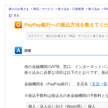
個人のお客さま
>
商品・サービス
>
振り込み・口座振替
>
振り込み
>
P
戻る
PayPay銀行への振込方法を教えてく
カテゴリー :
個人のお客さま
>
商品・サービス
>
振り込み・
回答
他の金融機関のATM、窓口、インターネットバ
振り込みに必要な項目は以下のとおりです。振
金融機関名（PayPay銀行）、支店名（
支店一覧
※振込手数料は振込元の各金融機関の手数料と
個人・法人出し分け（Wovn用）
個人