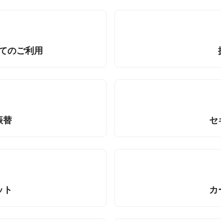
てのご利用
振替
セ
ット
カ